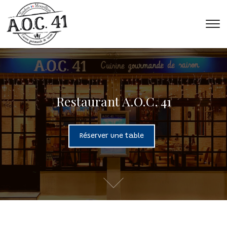
T
s
&
na
Restaurant A.O.C. 41
Réserver une table