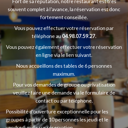
Fort de sa réputation, notre restaurant est très
souvent complet à l’avance, la réservation est donc
fortement conseillée.
Vous pouvez effectuer votre réservation par
téléphone au
04.98.07.59.27.
Vous pouvez également effectuer votre réservation
en ligne via le lien suivant.
Nous accueillons des tables de 6 personnes
maximum.
Pour vos demandes de groupe ou privatisation
veuillez faire une demande via le formulaire de
contact ou par téléphone.
Possibilité d'ouverture exceptionnelle pour les
groupes à partir de 10 personnes les jeudi et le
vendredi midis sur réservation.